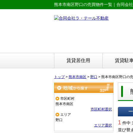
熊本市南区野口の売買物件一覧｜合同会社
賃貸居住用
賃貸駐
トップ
>
熊本市南区
>
野口
>
熊本市南区野口の
地域から探す
市区町村
熊本市南区
市区町村選択
エリア
一覧で
野口
1
件中 
エリア選択
並び替