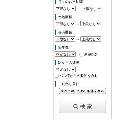
月々のお支払額
～
土地面積
～
専有面積
～
築年数
新築以外
駅からの徒歩
バス停からの時間を含む
こだわり条件
すべてのこだわり条件を見る
検 索