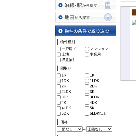
沿線・駅から探す
売
地図から探す
物件の条件で絞り込む
物件種別
一戸建て
マンション
土地
事業用
収益物件
間取り
1R
1K
1DK
1LDK
2K
2DK
2LDK
3K
3DK
3LDK
4K
4DK
4LDK
5K
5DK
5LDK以上
価格
～