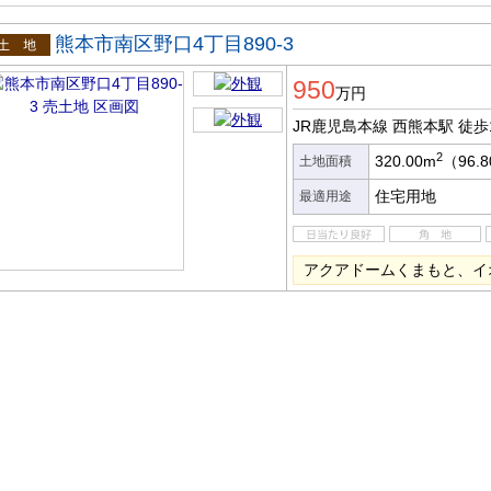
熊本市南区野口4丁目890-3
土地
950
万円
JR鹿児島本線 西熊本駅
徒歩
2
320.00m
（96.
土地面積
住宅用地
最適用途
アクアドームくまもと、イ