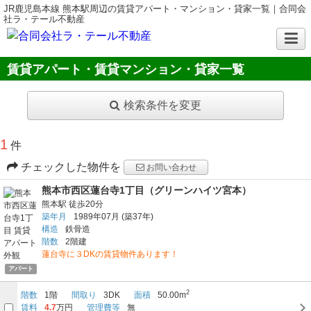
JR鹿児島本線 熊本駅周辺の賃貸アパート・マンション・貸家一覧｜合同会
社ラ・テール不動産
賃貸アパート・賃貸マンション・貸家一覧
検索条件を変更
1
件
チェックした物件を
お問い合わせ
熊本市西区蓮台寺1丁目（グリーンハイツ宮本）
熊本駅
徒歩20分
築年月
1989年07月
(築37年)
構造
鉄骨造
階数
2階建
蓮台寺に３DKの賃貸物件あります！
アパート
2
階数
1階
間取り
3DK
面積
50.00m
賃料
4.7
万円
管理費等
無