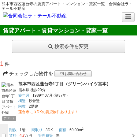
熊本市西区蓮台寺の賃貸アパート・マンション・貸家一覧｜合同会社ラ・
テール不動産
賃貸アパート・賃貸マンション・貸家一覧
検索条件を変更
1
件
チェックした物件を
お問い合わせ
熊本市西区蓮台寺1丁目（グリーンハイツ宮本）
熊本駅
徒歩20分
築年月
1989年07月
(築37年)
構造
鉄骨造
階数
2階建
蓮台寺に３DKの賃貸物件あります！
アパート
2
階数
1階
間取り
3DK
面積
50.00m
賃料
4.7
万円
管理費等
無